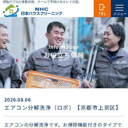
phonelink_ring
TEL
メニュー
Information
お役立ち情報
2026.08.06
エアコン分解洗浄（ロボ）【京都市上京区】
エアコンの分解洗浄です。お掃除機能付きのタイプで