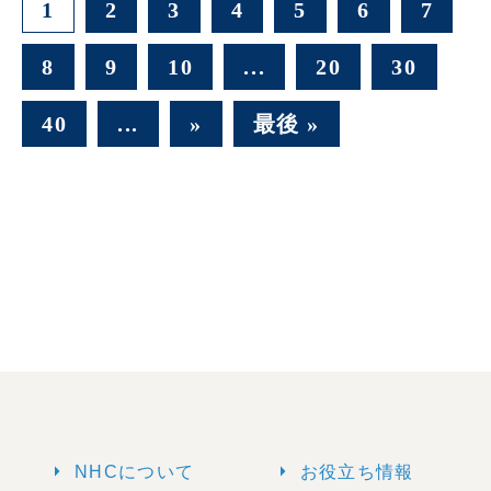
1
2
3
4
5
6
7
8
9
10
...
20
30
40
...
»
最後 »
arrow_right
arrow_right
NHCについて
お役立ち情報