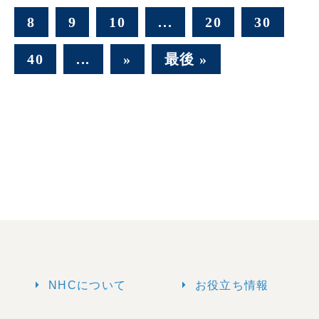
8
9
10
...
20
30
40
...
»
最後 »
arrow_right
arrow_right
NHCについて
お役立ち情報