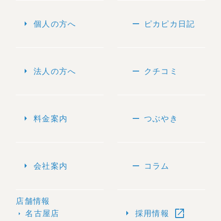
arrow_right
remove
個人の方へ
ピカピカ日記
arrow_right
remove
法人の方へ
クチコミ
arrow_right
remove
料金案内
つぶやき
arrow_right
remove
会社案内
コラム
店舗情報
open_in_new
arrow_right
名古屋店
採用情報
arrow_right