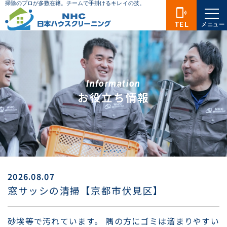
phonelink_ring
TEL
メニュー
Information
お役立ち情報
2026.08.07
窓サッシの清掃【京都市伏見区】
砂埃等で汚れています。 隅の方にゴミは溜まりやすい