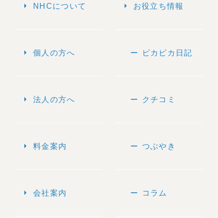
arrow_right
arrow_right
NHCについて
お役立ち情報
arrow_right
remove
個人の方へ
ピカピカ日記
arrow_right
remove
法人の方へ
クチコミ
arrow_right
remove
料金案内
つぶやき
arrow_right
remove
会社案内
コラム