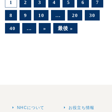
1
2
3
4
5
6
7
8
9
10
...
20
30
40
...
»
最後 »
arrow_right
arrow_right
NHCについて
お役立ち情報