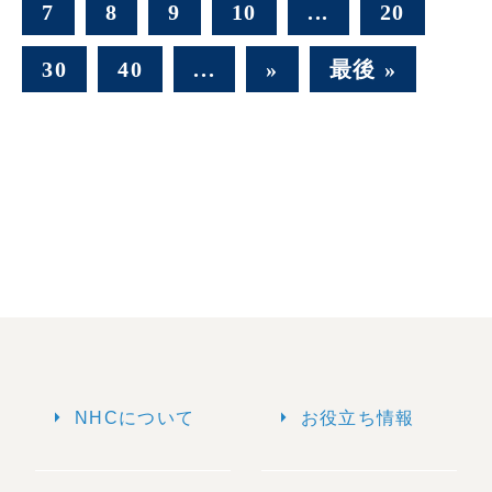
7
8
9
10
...
20
30
40
...
»
最後 »
arrow_right
arrow_right
NHCについて
お役立ち情報