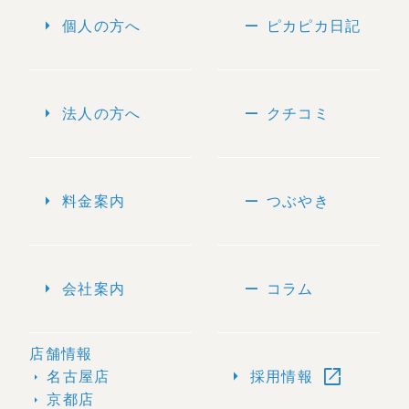
arrow_right
remove
個人の方へ
ピカピカ日記
arrow_right
remove
法人の方へ
クチコミ
arrow_right
remove
料金案内
つぶやき
arrow_right
remove
会社案内
コラム
店舗情報
open_in_new
arrow_right
名古屋店
採用情報
arrow_right
京都店
arrow_right