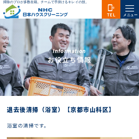
phonelink_ring
TEL
メニュー
Information
お役立ち情報
退去後清掃（浴室）【京都市山科区】
浴室の清掃です。