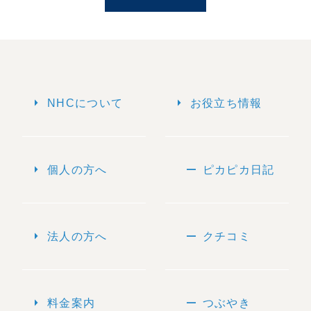
arrow_right
arrow_right
NHCについて
お役立ち情報
arrow_right
remove
個人の方へ
ピカピカ日記
arrow_right
remove
法人の方へ
クチコミ
arrow_right
remove
料金案内
つぶやき