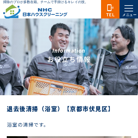
phonelink_ring
TEL
メニュー
Information
お役立ち情報
退去後清掃（浴室）【京都市伏見区】
浴室の清掃です。