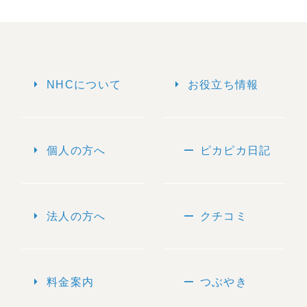
arrow_right
arrow_right
NHCについて
お役立ち情報
arrow_right
remove
個人の方へ
ピカピカ日記
arrow_right
remove
法人の方へ
クチコミ
arrow_right
remove
料金案内
つぶやき