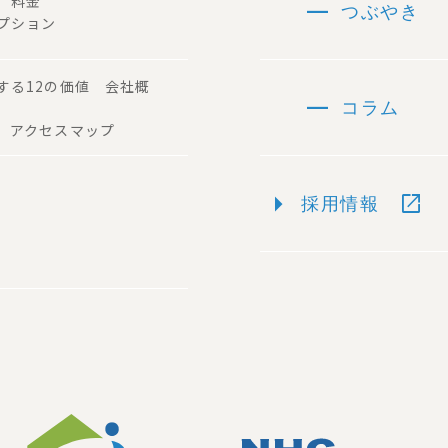
remove
容 料金
つぶやき
プション
する12の価値 会社概
remove
コラム
 アクセスマップ
arrow_right
open_in_new
採用情報