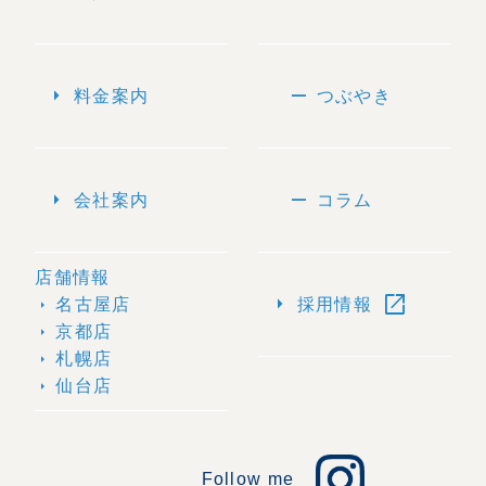
arrow_right
remove
料金案内
つぶやき
arrow_right
remove
会社案内
コラム
店舗情報
open_in_new
arrow_right
名古屋店
採用情報
arrow_right
京都店
arrow_right
札幌店
arrow_right
仙台店
arrow_right
Follow me