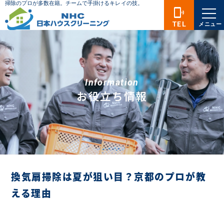
phonelink_ring
TEL
メニュー
Information
お役立ち情報
換気扇掃除は夏が狙い目？京都のプロが教
える理由