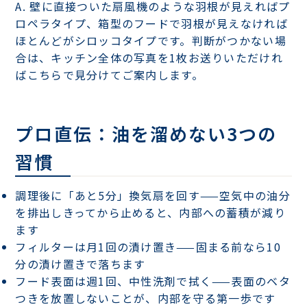
A. 壁に直接ついた扇風機のような羽根が見えればプ
ロペラタイプ、箱型のフードで羽根が見えなければ
ほとんどがシロッコタイプです。判断がつかない場
合は、キッチン全体の写真を1枚お送りいただけれ
ばこちらで見分けてご案内します。
プロ直伝：油を溜めない3つの
習慣
調理後に「あと5分」換気扇を回す
——空気中の油分
を排出しきってから止めると、内部への蓄積が減り
ます
フィルターは月1回の漬け置き
——固まる前なら10
分の漬け置きで落ちます
フード表面は週1回、中性洗剤で拭く
——表面のベタ
つきを放置しないことが、内部を守る第一歩です