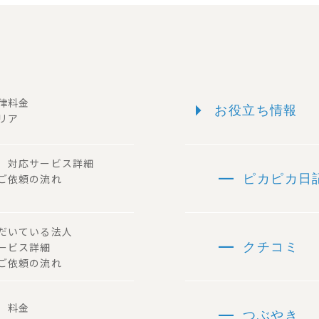
arrow_right
一律料金
お役立ち情報
リア
ー 対応サービス詳細
remove
 ご依頼の流れ
ピカピカ日
ただいている法人
remove
サービス詳細
クチコミ
ご依頼の流れ
remove
容 料金
つぶやき