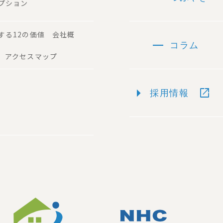
プション
する12の価値 会社概
remove
コラム
 アクセスマップ
arrow_right
open_in_new
採用情報