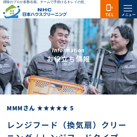
phonelink_ring
TEL
メニュー
Information
お役立ち情報
MMMさん ★★★★★ 5
レンジフード（換気扇）クリー