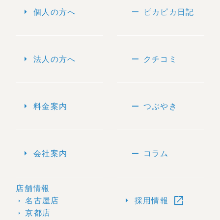
arrow_right
remove
個人の方へ
ピカピカ日記
arrow_right
remove
法人の方へ
クチコミ
arrow_right
remove
料金案内
つぶやき
arrow_right
remove
会社案内
コラム
店舗情報
open_in_new
arrow_right
名古屋店
採用情報
arrow_right
京都店
arrow_right