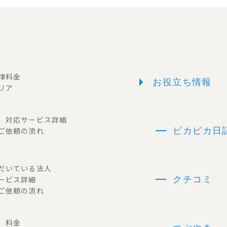
arrow_right
一律料金
お役立ち情報
リア
ー 対応サービス詳細
remove
 ご依頼の流れ
ピカピカ日
ただいている法人
remove
サービス詳細
クチコミ
ご依頼の流れ
容 料金