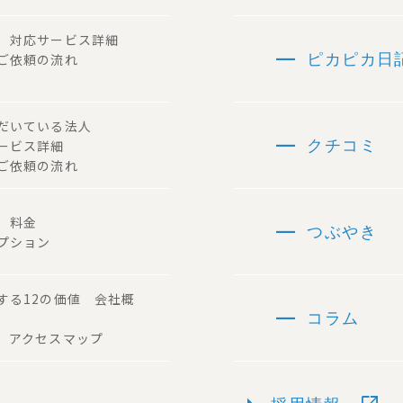
ー 対応サービス詳細
remove
 ご依頼の流れ
ピカピカ日
ただいている法人
remove
サービス詳細
クチコミ
ご依頼の流れ
remove
容 料金
つぶやき
プション
する12の価値 会社概
remove
コラム
 アクセスマップ