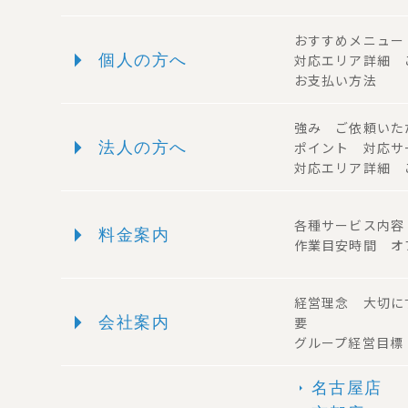
おすすめメニュ
arrow_right
個人の方へ
対応エリア詳細
お支払い方法
強み ご依頼い
arrow_right
法人の方へ
ポイント 対応
対応エリア詳細 
arrow_right
各種サービス内
料金案内
作業目安時間 オ
経営理念 大切に
arrow_right
会社案内
要
グループ経営目標
名古屋店
arrow_right