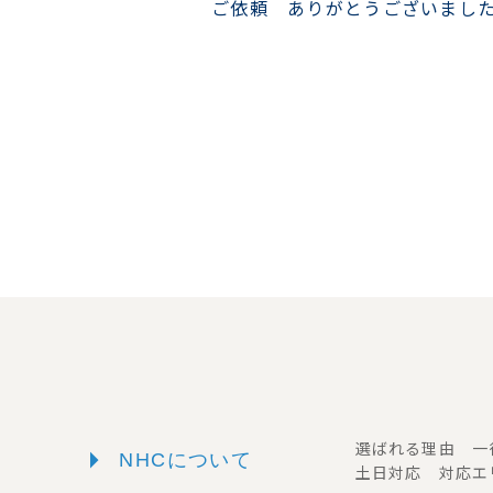
ご依頼 ありがとうございまし
arrow_right
選ばれる理由 
NHCについて
土日対応 対応エ