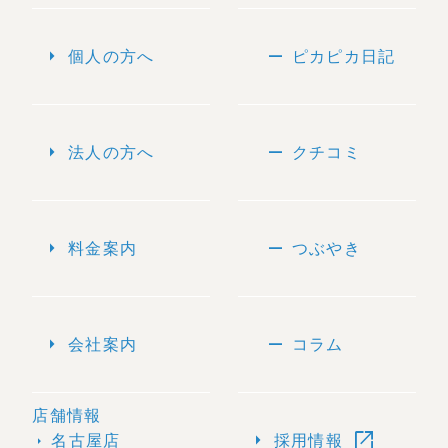
arrow_right
remove
個人の方へ
ピカピカ日記
arrow_right
remove
法人の方へ
クチコミ
arrow_right
remove
料金案内
つぶやき
arrow_right
remove
会社案内
コラム
店舗情報
open_in_new
arrow_right
名古屋店
採用情報
arrow_right