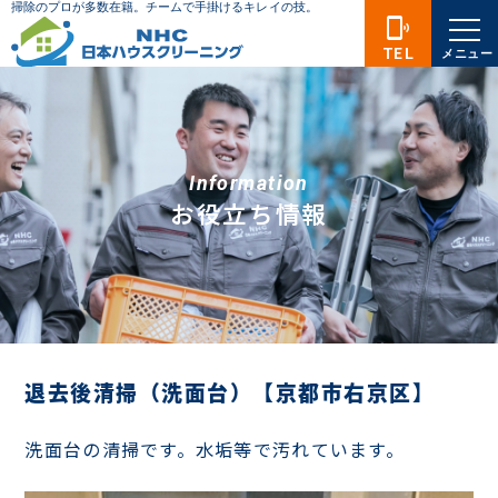
phonelink_ring
TEL
メニュー
Information
お役立ち情報
退去後清掃（洗面台）【京都市右京区】
洗面台の清掃です。水垢等で汚れています。