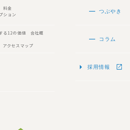
remove
容 料金
つぶやき
プション
する12の価値 会社概
remove
コラム
 アクセスマップ
arrow_right
open_in_new
採用情報