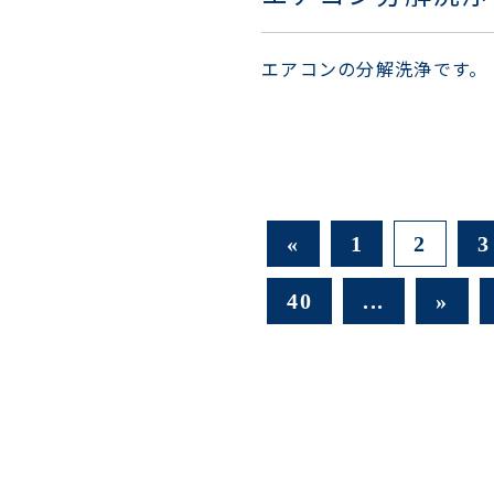
エアコンの分解洗浄です。
«
1
2
3
40
...
»