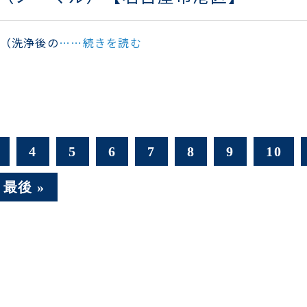
 （洗浄後の
……続きを読む
4
5
6
7
8
9
10
最後 »