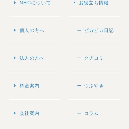
arrow_right
arrow_right
NHCについて
お役立ち情報
arrow_right
remove
個人の方へ
ピカピカ日記
arrow_right
remove
法人の方へ
クチコミ
arrow_right
remove
料金案内
つぶやき
arrow_right
remove
会社案内
コラム