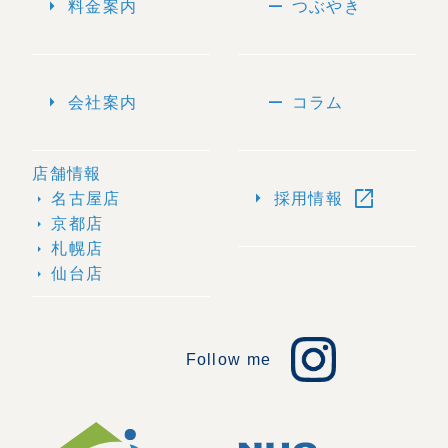
arrow_right
remove
料金案内
つぶやき
arrow_right
remove
会社案内
コラム
店舗情報
open_in_new
arrow_right
名古屋店
採用情報
arrow_right
京都店
arrow_right
札幌店
arrow_right
仙台店
arrow_right
Follow me