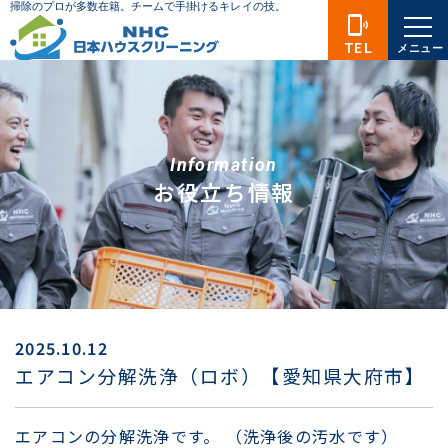
phonelink_ring
TEL
メニュー
Information
お役立ち情報
2025.10.12
エアコン分解洗浄（ロボ）【愛知県大府市】
エアコンの分解洗浄です。 （洗浄後の汚水です）