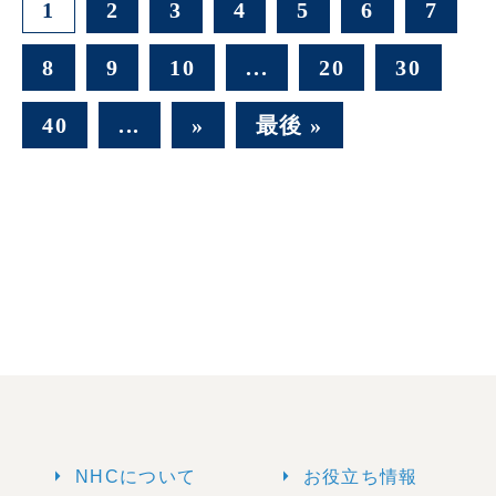
1
2
3
4
5
6
7
8
9
10
...
20
30
40
...
»
最後 »
arrow_right
arrow_right
NHCについて
お役立ち情報