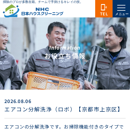
phonelink_ring
TEL
メニュー
Information
お役立ち情報
2026.08.06
エアコン分解洗浄（ロボ）【京都市上京区】
エアコンの分解洗浄です。お掃除機能付きのタイプで