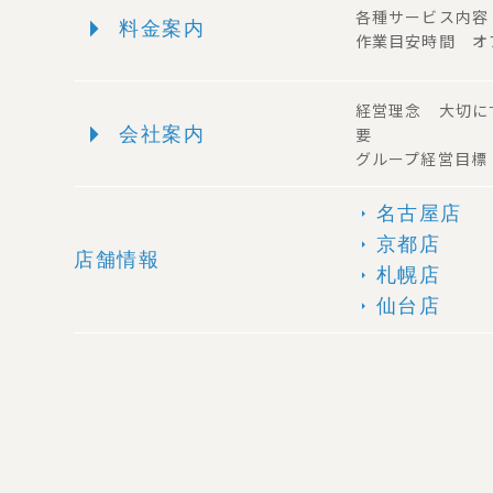
arrow_right
各種サービス内
料金案内
作業目安時間 オ
経営理念 大切に
arrow_right
会社案内
要
グループ経営目標
名古屋店
arrow_right
京都店
arrow_right
店舗情報
札幌店
arrow_right
仙台店
arrow_right