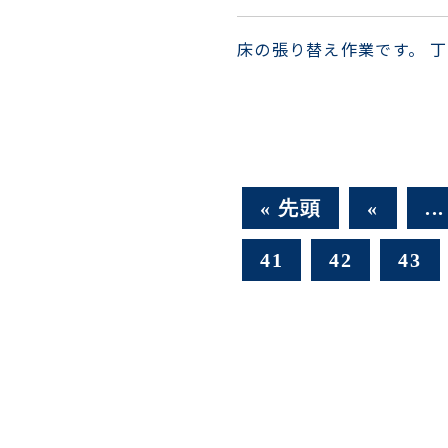
床の張り替え作業です。 
« 先頭
«
...
41
42
43