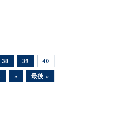
38
39
40
.
»
最後 »