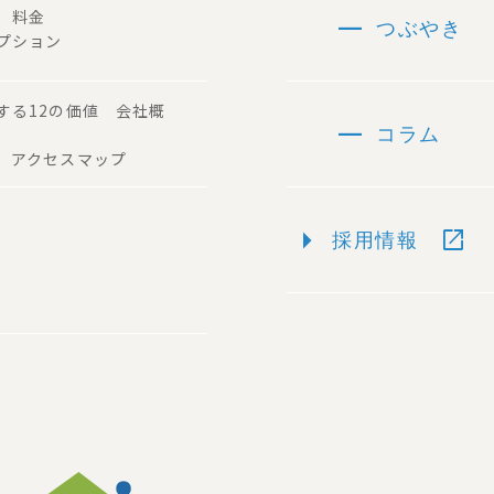
remove
容 料金
つぶやき
プション
する12の価値 会社概
remove
コラム
 アクセスマップ
arrow_right
open_in_new
採用情報