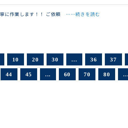
丁寧に作業します！！ ご依頼
……続きを読む
10
20
30
...
36
37
44
45
...
60
70
80
..