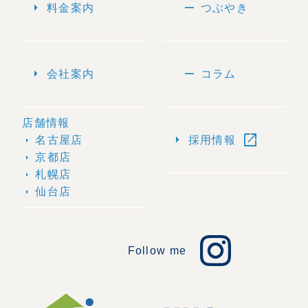
arrow_right
remove
料金案内
つぶやき
arrow_right
remove
会社案内
コラム
店舗情報
open_in_new
arrow_right
名古屋店
採用情報
arrow_right
京都店
arrow_right
札幌店
arrow_right
仙台店
arrow_right
Follow me