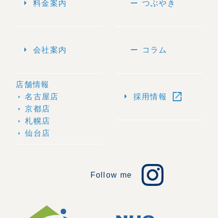
arrow_right
remove
料金案内
つぶやき
arrow_right
remove
会社案内
コラム
店舗情報
open_in_new
arrow_right
名古屋店
採用情報
arrow_right
京都店
arrow_right
札幌店
arrow_right
仙台店
arrow_right
Follow me