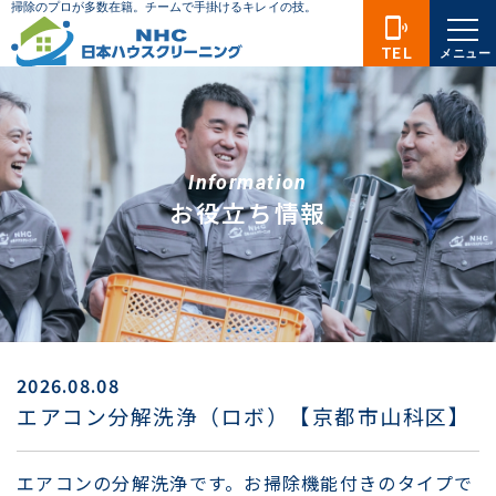
phonelink_ring
TEL
メニュー
Information
お役立ち情報
2026.08.08
エアコン分解洗浄（ロボ）【京都市山科区】
エアコンの分解洗浄です。お掃除機能付きのタイプで