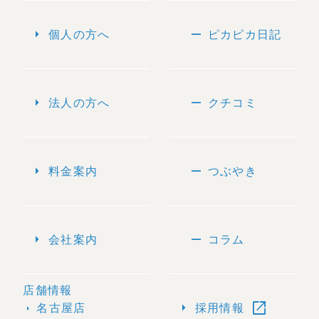
arrow_right
remove
個人の方へ
ピカピカ日記
arrow_right
remove
法人の方へ
クチコミ
arrow_right
remove
料金案内
つぶやき
arrow_right
remove
会社案内
コラム
店舗情報
open_in_new
arrow_right
名古屋店
採用情報
arrow_right