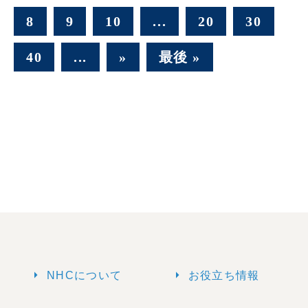
8
9
10
...
20
30
40
...
»
最後 »
arrow_right
arrow_right
NHCについて
お役立ち情報