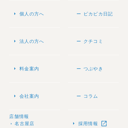
arrow_right
remove
個人の方へ
ピカピカ日記
arrow_right
remove
法人の方へ
クチコミ
arrow_right
remove
料金案内
つぶやき
arrow_right
remove
会社案内
コラム
店舗情報
open_in_new
arrow_right
名古屋店
採用情報
arrow_right