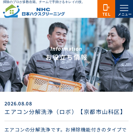
phonelink_ring
TEL
メニュー
Information
お役立ち情報
2026.08.08
エアコン分解洗浄（ロボ）【京都市山科区】
エアコンの分解洗浄です。お掃除機能付きのタイプで