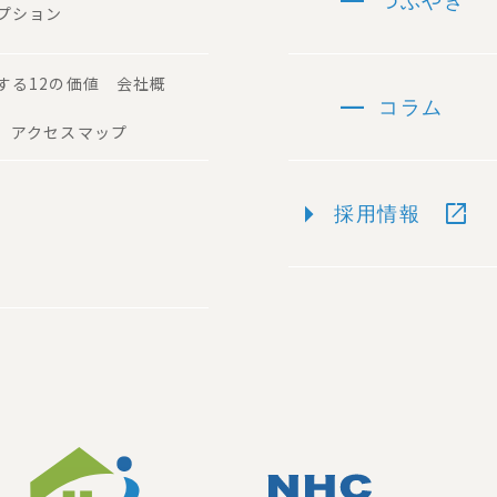
remove
つぶやき
プション
する12の価値 会社概
remove
コラム
 アクセスマップ
arrow_right
open_in_new
採用情報