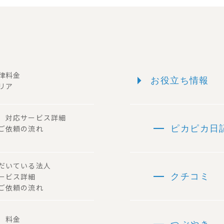
arrow_right
一律料金
お役立ち情報
リア
ー 対応サービス詳細
remove
 ご依頼の流れ
ピカピカ日
ただいている法人
remove
サービス詳細
クチコミ
ご依頼の流れ
容 料金