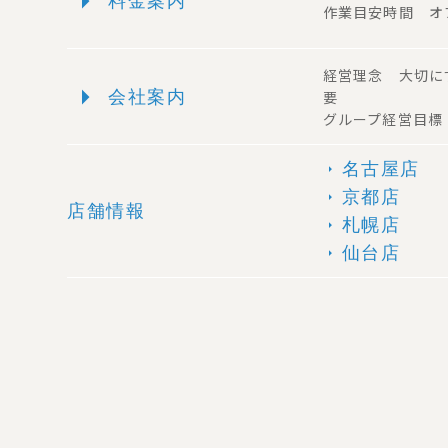
arrow_right
料金案内
作業目安時間 オ
経営理念 大切に
arrow_right
会社案内
要
グループ経営目標
名古屋店
arrow_right
京都店
arrow_right
店舗情報
札幌店
arrow_right
仙台店
arrow_right