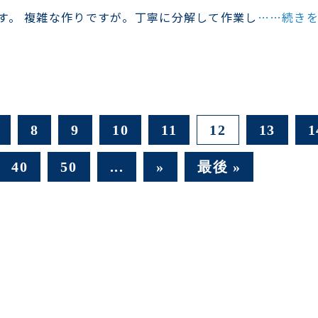
す。 複雑な作りですが。丁寧に分解して作業し
……続き
8
9
10
11
12
13
1
40
50
...
»
最後 »