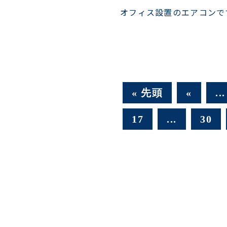
オフィス設置のエアコンで
« 先頭
«
...
17
...
30