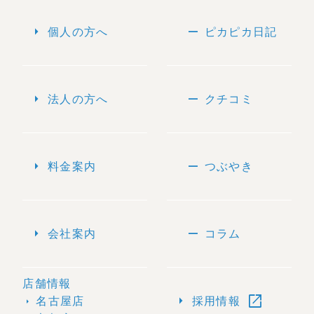
arrow_right
remove
個人の方へ
ピカピカ日記
arrow_right
remove
法人の方へ
クチコミ
arrow_right
remove
料金案内
つぶやき
arrow_right
remove
会社案内
コラム
店舗情報
open_in_new
arrow_right
名古屋店
採用情報
arrow_right