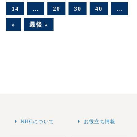
14
...
20
30
40
...
»
最後 »
arrow_right
arrow_right
NHCについて
お役立ち情報