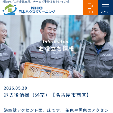
phonelink_ring
TEL
メニュー
Information
お役立ち情報
2026.05.29
退去後清掃（浴室）【名古屋市西区】
浴室壁アクセント面、床です。 茶色や黒色のアクセン