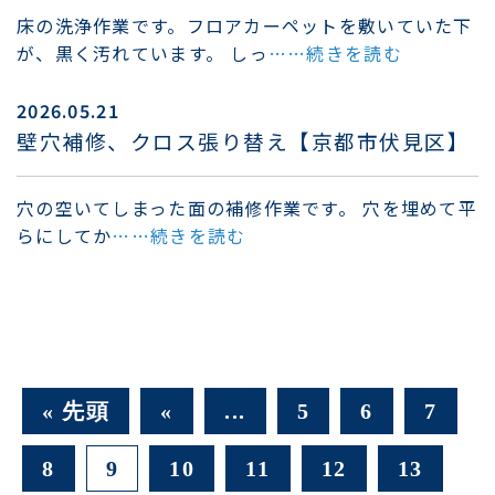
床の洗浄作業です。フロアカーペットを敷いていた下
が、黒く汚れています。 しっ
……続きを読む
2026.05.21
壁穴補修、クロス張り替え【京都市伏見区】
穴の空いてしまった面の補修作業です。 穴を埋めて平
らにしてか
……続きを読む
« 先頭
«
...
5
6
7
8
9
10
11
12
13