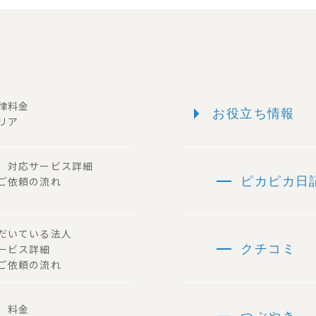
arrow_right
一律料金
お役立ち情報
リア
ー 対応サービス詳細
remove
 ご依頼の流れ
ピカピカ日
ただいている法人
remove
サービス詳細
クチコミ
ご依頼の流れ
容 料金