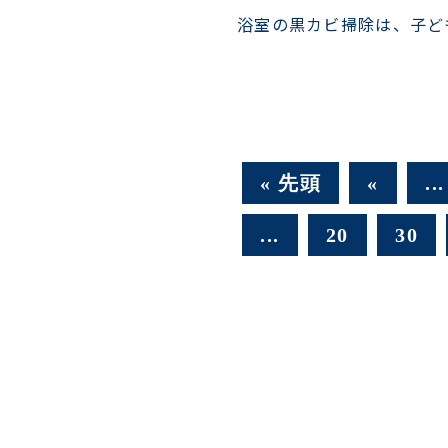
浴室の黒カビ掃除は、子ど
« 先頭
«
...
...
20
30