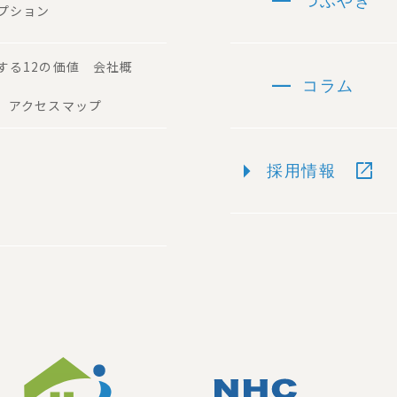
remove
つぶやき
プション
する12の価値 会社概
remove
コラム
 アクセスマップ
arrow_right
open_in_new
採用情報