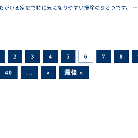
もがいる家庭で特に気になりやすい掃除のひとつです。
…
2
3
4
5
6
7
8
40
...
»
最後 »