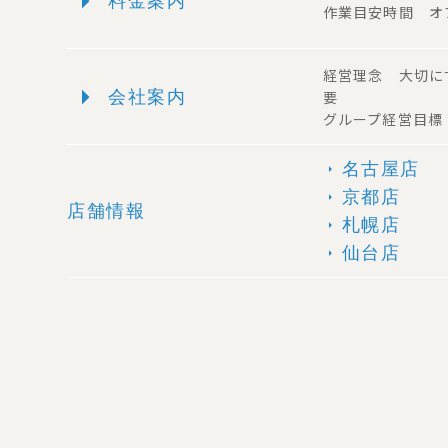
arrow_right
料金案内
作業目安時間 オ
経営理念 大切に
arrow_right
会社案内
要
グループ経営目標
名古屋店
arrow_right
京都店
arrow_right
店舗情報
札幌店
arrow_right
仙台店
arrow_right