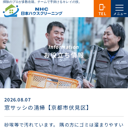
phonelink_ring
TEL
メニュー
Information
お役立ち情報
2026.08.07
窓サッシの清掃【京都市伏見区】
砂埃等で汚れています。 隅の方にゴミは溜まりやすい