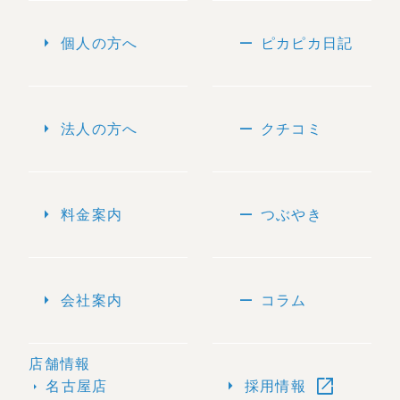
arrow_right
remove
個人の方へ
ピカピカ日記
arrow_right
remove
法人の方へ
クチコミ
arrow_right
remove
料金案内
つぶやき
arrow_right
remove
会社案内
コラム
店舗情報
open_in_new
arrow_right
名古屋店
採用情報
arrow_right