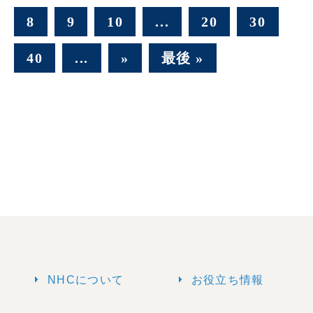
8
9
10
...
20
30
40
...
»
最後 »
arrow_right
arrow_right
NHCについて
お役立ち情報