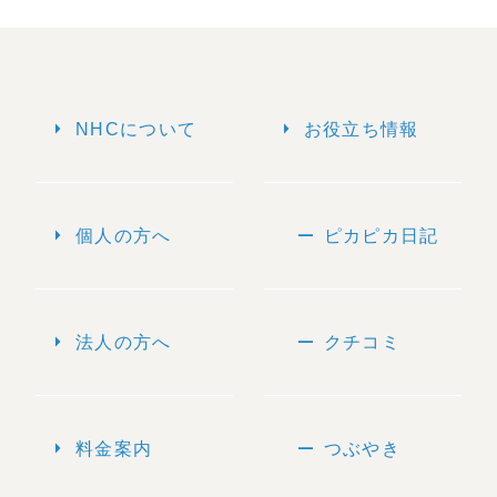
arrow_right
arrow_right
NHCについて
お役立ち情報
arrow_right
remove
個人の方へ
ピカピカ日記
arrow_right
remove
法人の方へ
クチコミ
arrow_right
remove
料金案内
つぶやき