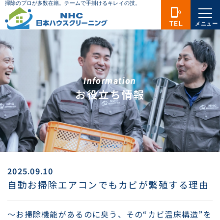
phonelink_ring
TEL
メニュー
Information
お役立ち情報
2025.09.10
自動お掃除エアコンでもカビが繁殖する理由
〜お掃除機能があるのに臭う、その“カビ温床構造”を