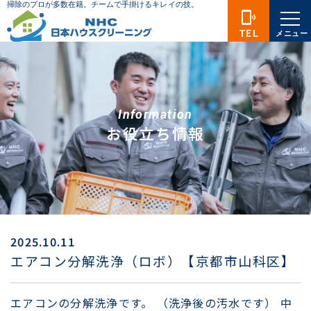
phonelink_ring
TEL
メニュー
Information
お役立ち情報
2025.10.11
エアコン分解洗浄（ロボ）【京都市山科区】
エアコンの分解洗浄です。 （洗浄後の汚水です） 中