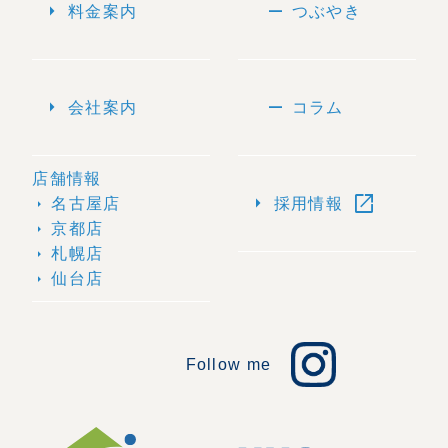
arrow_right
remove
料金案内
つぶやき
arrow_right
remove
会社案内
コラム
店舗情報
open_in_new
arrow_right
名古屋店
採用情報
arrow_right
京都店
arrow_right
札幌店
arrow_right
仙台店
arrow_right
Follow me