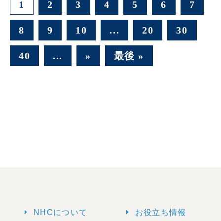
1
2
3
4
5
6
7
8
9
10
...
20
30
40
...
»
最後 »
arrow_right
arrow_right
NHCについて
お役立ち情報