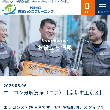
phonelink_ring
TEL
メニュー
Information
お役立ち情報
2026.08.06
エアコン分解洗浄（ロボ）【京都市上京区】
エアコンの分解洗浄です。お掃除機能付きのタイプで