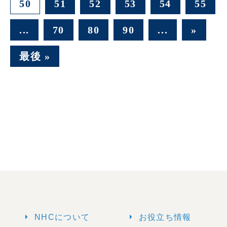
50
51
52
53
54
55
...
70
80
90
...
»
最後 »
arrow_right
arrow_right
NHCについて
お役立ち情報