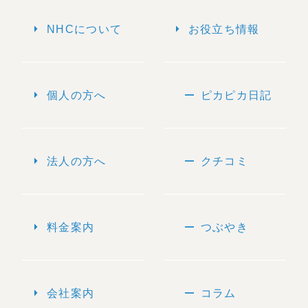
arrow_right
arrow_right
NHCについて
お役立ち情報
arrow_right
remove
個人の方へ
ピカピカ日記
arrow_right
remove
法人の方へ
クチコミ
arrow_right
remove
料金案内
つぶやき
arrow_right
remove
会社案内
コラム