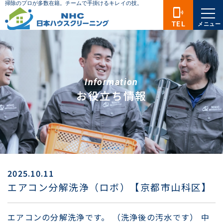
phonelink_ring
TEL
メニュー
Information
お役立ち情報
2025.10.11
エアコン分解洗浄（ロボ）【京都市山科区】
エアコンの分解洗浄です。 （洗浄後の汚水です） 中