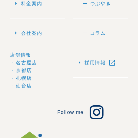
arrow_right
remove
料金案内
つぶやき
arrow_right
remove
会社案内
コラム
店舗情報
open_in_new
arrow_right
名古屋店
採用情報
arrow_right
京都店
arrow_right
札幌店
arrow_right
仙台店
arrow_right
Follow me