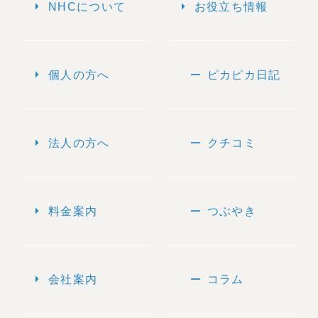
arrow_right
arrow_right
NHCについて
お役立ち情報
arrow_right
remove
個人の方へ
ピカピカ日記
arrow_right
remove
法人の方へ
クチコミ
arrow_right
remove
料金案内
つぶやき
arrow_right
remove
会社案内
コラム