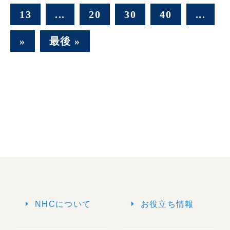
13
...
20
30
40
...
»
最後 »
arrow_right
arrow_right
NHCについて
お役立ち情報