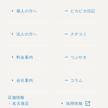
arrow_right
remove
個人の方へ
ピカピカ日記
arrow_right
remove
法人の方へ
クチコミ
arrow_right
remove
料金案内
つぶやき
arrow_right
remove
会社案内
コラム
店舗情報
open_in_new
arrow_right
名古屋店
採用情報
arrow_right