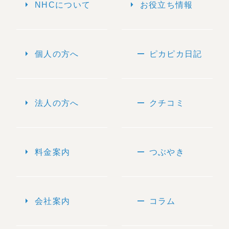
arrow_right
arrow_right
NHCについて
お役立ち情報
arrow_right
remove
個人の方へ
ピカピカ日記
arrow_right
remove
法人の方へ
クチコミ
arrow_right
remove
料金案内
つぶやき
arrow_right
remove
会社案内
コラム